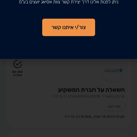
ניתן לפנות אלינו דרך יצירת קשר צוות אסיאג יועצים בע”מ
השאלה על חברת GoldBars
פורסם בתאריך: 24/05/2018
שאלה פתוחה
צור/י איתנו קשר
שווי הוגן
אוניברסיטת חיפה
,
שאלות פתוחות
סמן אם
פתרת
השאלה על חברת המשקיע
פורסם בתאריך: 09/05/2018
שאלת רב ברירה
שווי הוגן
אוניברסיטת תל אביב
,
שאלות רב-ברירה