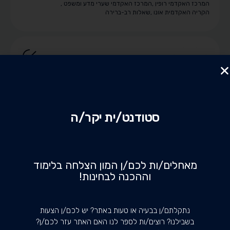
המרכז האקדמי רופין
,
המרכז האקדמי שערי מדע ומשפט
,
הקריה האקדמית אונו
,
שאלות רב-ברירה
סמן אם
פתרת
השאלה על חברת ‘איי.אי.אס החזקות’ בע”מ
פורסם בתאריך: 11/06/2018
שאלת רב ברירה
סטודנט/ית יקר/ה
שווי הוגן
האוניברסיטה העברית בירושלים
,
המרכז האקדמי לב
,
המרכז האקדמי רופין
,
המרכז האקדמי שערי מדע ומשפט
,
הקריה האקדמית אונו
,
שאלות רב-ברירה
מאחלים/ות לכם/ן המון הצלחה בלימוד
וההכנה לבחינות!
נתקלתם/ן בבעיה או טעות באתר? יש לכם/ן הצעות
סמן אם
בשבילנו? רוצים/ות לספר לנו האם האתר עזר לכם/ן?
פתרת