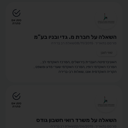
סמן אם
פתרת
השאלה על חברת מ. גדי ובניו בע”מ
פורסם בתאריך: 08/11/2015
שאלת רב ברירה
שווי הוגן
האוניברסיטה העברית בירושלים
,
המרכז האקדמי לב
,
המרכז האקדמי רופין
,
המרכז האקדמי שערי מדע ומשפט
,
הקריה האקדמית אונו
,
שאלות רב-ברירה
סמן אם
פתרת
השאלה על משרד רואי חשבון גודס
פורסם בתאריך: 22/06/2015
שאלת רב ברירה