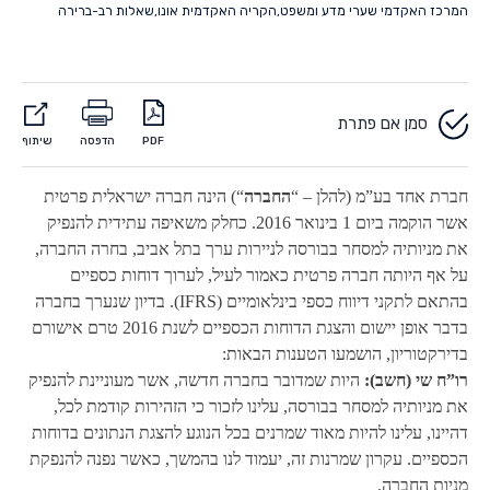
המרכז האקדמי שערי מדע ומשפט
,
הקריה האקדמית אונו
,
שאלות רב-ברירה
סמן אם פתרת
PDF
הדפסה
שיתוף
חברת אחד בע”מ (להלן – “
החברה
“) הינה חברה ישראלית פרטית
אשר הוקמה ביום 1 בינואר 2016. כחלק משאיפה עתידית להנפיק
את מניותיה למסחר בבורסה לניירות ערך בתל אביב, בחרה החברה,
על אף היותה חברה פרטית כאמור לעיל, לערוך דוחות כספיים
בהתאם לתקני דיווח כספי בינלאומיים (
IFRS
). בדיון שנערך בחברה
בדבר אופן יישום והצגת הדוחות הכספיים לשנת 2016 טרם אישורם
בדירקטוריון, הושמעו הטענות הבאות:
רו”ח שי (חשב):
היות שמדובר בחברה חדשה, אשר מעוניינת להנפיק
את מניותיה למסחר בבורסה, עלינו לזכור כי הזהירות קודמת לכל,
דהיינו, עלינו להיות מאוד שמרנים בכל הנוגע להצגת הנתונים בדוחות
הכספיים. עקרון שמרנות זה, יעמוד לנו בהמשך, כאשר נפנה להנפקת
מניות החברה.