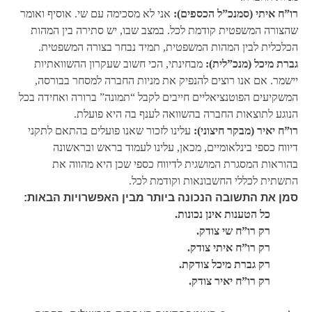
רו”ח איתי (סמנכ”ל הכספים):
אני לא מסכימה עם שי. אוסיף ואומר
שהצורה המשפטית קודמת לכל. במצב שבו, יש סתירה בין המהות
הכלכלית לבין המהות המשפטית, תמיד נבחר בצורה המשפטית.
גברת מיכל (מנכ”לית):
מבחינתי, הכי חשוב שעקרון ההשוואתיות
יישמר. אם אנו רוצים להנפיק את מניות החברה למסחר בבורסה,
המשקיעים הפוטנציאליים חייבים לקבל “תמונה” ברורה ואחידה בכל
הנוגע לתוצאות החברה בהשוואה לענף בה היא פועלת.
רו”ח יאיר (מבקר חיצוני):
עלינו לזכור שאנו פועלים בהתאם לתקני
דיווח כספי בינלאומיים, מכאן, עלינו לעמוד בראש ובראשונה
בהוראות המסגרת המושגית לדיווח כספי שכן היא מהווה את
התשתית לכללי החשבונאות וקודמת לכל.
סמן את התשובה הנכונה ביותר מבין האפשרויות הבאות:
כל הטענות אינן נכונות.
רק רו”ח שי צודק.
רק רו”ח איתי צודק.
רק גברת מיכל צודקת.
רק רו”ח יאיר צודק.