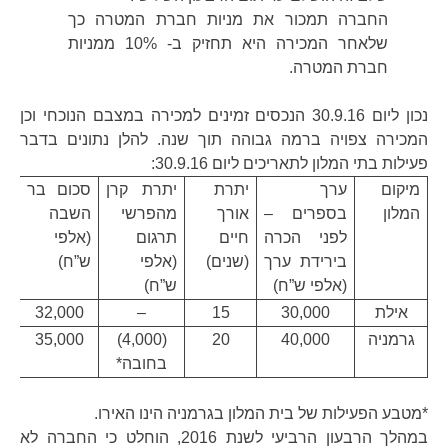
החברה תמכור את מניות חברת המטרה כך
שלאחר המכירה היא תחזיק ב- 10% ממניות
חברת המטרה.
נכון ליום 30.9.16 הנכסים זמינים למכירה במצבם הנוכחי וכן
המכירה צפויה ברמה גבוהה תוך שנה. להלן נתונים בדבר
פעילות בתי המלון לתאריכים ליום 30.9.16:
מיקום
ערך
יתרת
יתרת קרן
סכום בר
המלון
בספרים –
אורך
מהפרשי
השבה
לפני הכרה
חיים
תרגום
(אלפי
בירידת ערך
(שנים)
(אלפי
ש”ח)
(אלפי ש”ח)
ש”ח)
אילת
30,000
15
–
32,000
גרמניה
40,000
20
(4,000)
35,000
בחובה*
*מטבע הפעילות של בית המלון בגרמניה הינו האירו.
במהלך הרבעון הרביעי לשנת 2016, הוחלט כי החברה לא