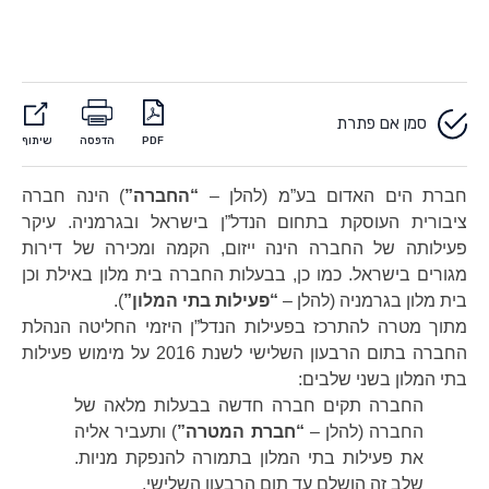
סמן אם פתרת
PDF
הדפסה
שיתוף
חברת הים האדום בע”מ (להלן –
“החברה”
) הינה חברה
ציבורית העוסקת בתחום הנדל”ן בישראל ובגרמניה. עיקר
פעילותה של החברה הינה ייזום, הקמה ומכירה של דירות
מגורים בישראל. כמו כן, בבעלות החברה בית מלון באילת וכן
בית מלון בגרמניה (להלן –
“פעילות בתי המלון”
).
מתוך מטרה להתרכז בפעילות הנדל”ן היזמי החליטה הנהלת
החברה בתום הרבעון השלישי לשנת 2016 על מימוש פעילות
בתי המלון בשני שלבים:
החברה תקים חברה חדשה בבעלות מלאה של
החברה (להלן –
“חברת המטרה”
) ותעביר אליה
את פעילות בתי המלון בתמורה להנפקת מניות.
שלב זה הושלם עד תום הרבעון השלישי.