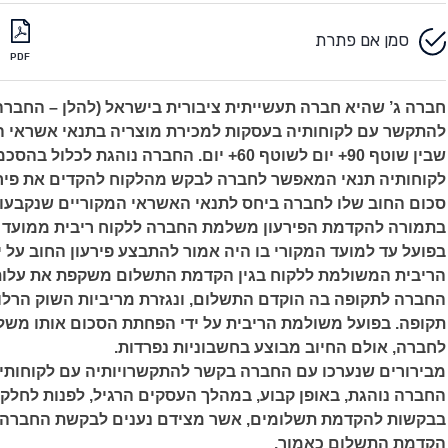
סמן אם פתרת
PDF
חברה
ג’ שהיא
חברה
תעשייתית ציבורית בישראל (להלן – החברה
להתקשר
עם
לקוחותיה בעסקות
למכירת
מוצריה
בתנאי
אשראי
ה
שבין
שוטף 90+
יום
לשוטף 60+
יום
.
החברה
נוהגת
לכלול
בהסכמ
לקוחותיה
תנאי
המאפשר
לחברה
לבקש
מהלקוח
להקדים
את פיר
סכום
החוב
שלו
לחברה
ביחס
לתנאי
האשראי
המקוריים
שנקבעו
בתמורה
להקדמת
הפירעון
משלמת
החברה
ללקוח
ריבית
ממועד
בפועל
עד
למועד המקורי
בו
היה
אמור
להתבצע
פירעון
החוב
על
י
הריבית
המשולמת
ללקוח
בגין הקדמת
התשלום
משקפת
את
עלות
החברה
לתקופה
בה
הוקדם
התשלום, ונגזרת מריביות
השוק
הרלוו
תקופה. בפועל
משולמת
הריבית
על
ידי
הפחתת
הסכום
אותו משל
לחברה, אולם
החיוב
מבוצע
בחשבוניות
נפרדות
.
מבירורים
שנערכו
עם
החברה
בקשר
להתקשרויותיה
עם
לקוחותי
החברה
נוהגת, באופן קבוע, במהלך
העסקים
הרגיל, לפנות
לחלק
בבקשות
להקדמת
תשלומים,
אשר
מצידם נענים
לבקשת
החברה
הקדמת
התשלום
כאמור
.