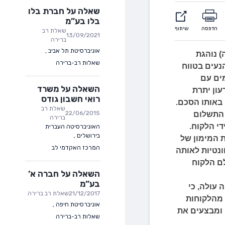
שאלה על חברת בלו
בלו בע”מ
הדפסה
שיתוף
שאלת רב
13/09/2021
ברירה
אוניברסיטת תל אביב
,
)
נוהגת
שאלות רב-ברירה
נעים
בטווח
ים
עם
השאלה על משרד
עון
יתרת
רואי חשבון גודס
באותו
הסכם.
שאלת רב
22/06/2015
התשלום
ברירה
די
הלקוח.
האוניברסיטה העברית
בירושלים
,
המימון
של
המרכז האקדמי לב
נטיות
לאותה
ם
הלקוח
השאלה על חברה א’
בע”מ
ה
עולה, כי
21/12/2017
שאלת רב ברירה
מהלקוחות
אוניברסיטת חיפה
,
ומבצעים
את
שאלות רב-ברירה