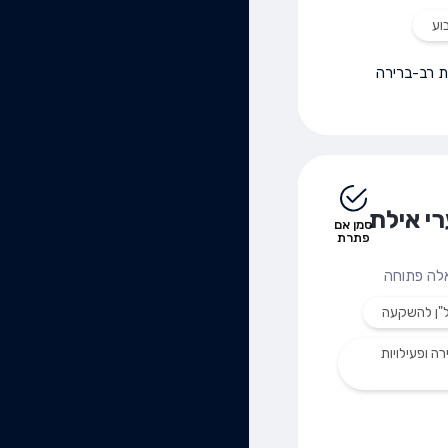
וע
 רב-ברירה
י אילת
סמן אם
פתרת
לה פתוחה
"ן להשקעה
ה ופעילויות