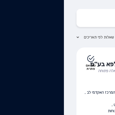
פא בע”מ
סמן אם
פתרת
לה פתוחה
מרכז האקדמי לב
,
,
חות