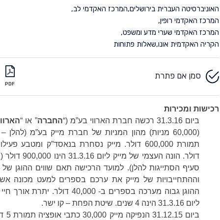
האוניברסיטה העברית בירושלים
,
המרכז האקדמי לב
,
המרכז האקדמי רופין
,
המרכז האקדמי שערי מדע ומשפט
,
הקריה האקדמית אונו
,
שאלות פתוחות
סמן אם פתרת
PDF
רכישות ומכירות
ביום 31.3.16 רכשה חברת הארווי בע”מ (“
החברה
” או “
הארווי
(60,000 מניות) מהון המניות של חברת מייק בע”מ (להלן – “
תמורת 600,000 דולר. מייק נסחרת בנאסד”ק ומטבע פעיל
דולר. הונה העצמי של מייק ליום 
סעיף הסתייגות להלן). למועד הרכישה תאם שווים ההוגן של 
וההתחייבויות של מייק את ערכם בספרים למעט מכונה אשר
ההוגן גבוה מערכה בספרים ב- 40,000 דולר. יתרת 
ליום 31.3.16 הינה 4 שנים. שיטת הפחת – קו ישר.
ביום 1.12.15