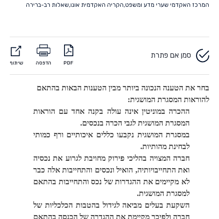
המרכז האקדמי שערי מדע ומשפט
,
הקריה האקדמית אונו
,
שאלות רב-ברירה
סמן אם פתרת
PDF
הדפסה
שיתוף
בחר את הטענה הנכונה ביותר מבין הטענות הבאות בהתאם
להוראות המסגרת המושגית:
ההכרה במוניטין אינה עולה בקנה אחד עם הוראות
המסגרת המושגית לגבי הכרה בנכסים.
במסגרת המושגית נקבעו כללים איכותיים ורף כמותי
לבחינת מהותיות.
חברה המצויה בהליכי פירוק מחויבת לגרוע את נכסיה
ואת התחייבויותיה, הואיל ונכסים והתחייבות אלה כבר
לא מקיימים את ההגדרות של נכס והתחייבות בהתאם
למסגרת המושגית.
השקעת בעלים מביאה לגידול בהטבות הכלכליות של
חברה ולפיכך מקיימת את ההגדרה של הכנסה בהתאם