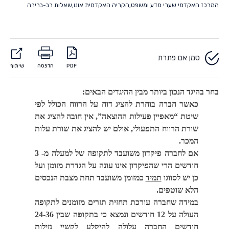
המרכז האקדמי שערי מדע ומשפט
,
הקריה האקדמית אונו
,
שאלות רב-ברירה
סמן אם פתרת
PDF
הדפסה
שיתוף
בחר בהיגד הנכון ביותר מבין ההיגדים הבאים:
כאשר חברה בוחרת להציג דוח על הרווח הכולל לפי
שיטת “מאפיין פעילות ההוצאה”, אין חובה להציג את
שורת הרווח התפעולי, אולם יש להציג את שורת עלות
המכר.
אם לחברה פיקדון משועבד לתקופה של למעלה מ- 3
חודשים הרי שהפיקדון אינו עונה על הגדרת מזומן ועל
כן יש לסווגו
תמיד
כמזומן משועבד תחת מצבת הנכסים
הלא שוטפים.
במידה שחברה עורכת תחזית תזרים מזומנים לתקופה
העולה על 12 חודשים ונמצא כי בתקופה שבין 24-36
חודשים החברה עלולה להיקלע לקשיי נזילות