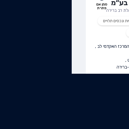
בע”מ
סמן אם
פתרת
ת רב ברירה
ות ונכסים תלויים
מרכז האקדמי לב
,
,
ברירה
וסע
סמן אם
פתרת
”מ
ת רב ברירה