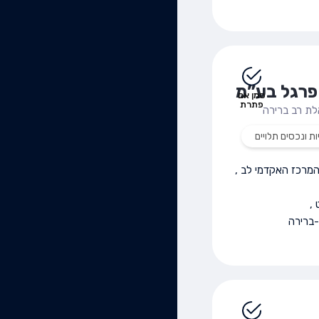
פרגל בע”מ
סמן אם
פתרת
ת רב ברירה
ות ונכסים תלויים
מרכז האקדמי לב
,
,
ברירה