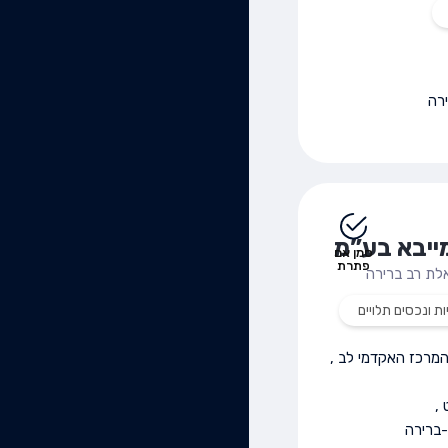
רה
יבא בע”מ
סמן אם
פתרת
לת רב ברירה
ות ונכסים תלויים
מרכז האקדמי לב
,
,
ברירה