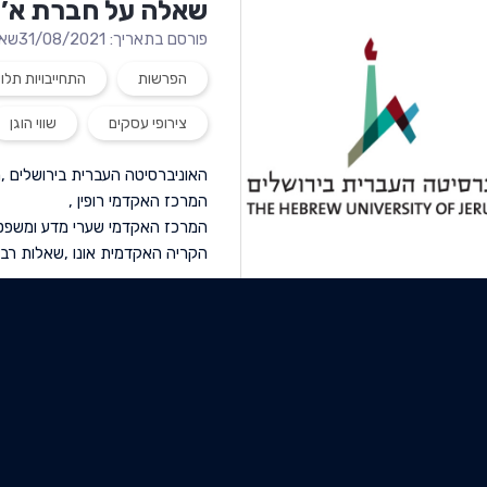
שאלה על חברת א’ 
פורסם בתאריך: 31/08/2021
שאל
הפרשות
התחייבויות תלוי
צירופי עסקים
שווי הוגן
האוניברסיטה העברית בירושלים
,
ה
המרכז האקדמי רופין
,
המרכז האקדמי שערי מדע ומשפט
הקריה האקדמית אונו
,
שאלות רב-
ן
ים את
שאלה על חברת הנ
ות
המתמיד טיולים בע
פורסם בתאריך: 31/08/2021
שאל