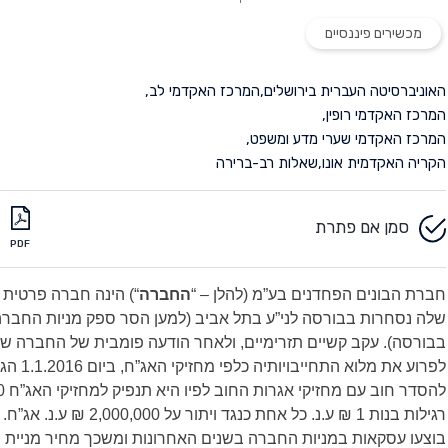
מכשירים פיננסיים
האוניברסיטה העברית בירושלים
,
המרכז האקדמי לב
,
המרכז האקדמי רופין
,
המרכז האקדמי שערי מדע ומשפט
,
הקריה האקדמית אונו
,
שאלות רב-ברירה
סמן אם פתרת
PDF
חברת הבונים הפחדנים בע”מ (להלן – “
החברה
“) הינה חברה פרטית 
שלה נסחרות בבורסה לני”ע בתל אביב (למען הסר ספק מניות החברה
בבורסה). עקב קשיים תזרימיים, ולאחר הודעה פומבית של החברה שה
לפרוע את מלוא הת
רגילות בנות 1 ₪ ע.נ. כל אחת כנגד ויתור על 00
בוצעו עסקאות במניות החברה בשנים האחרונות ומשכך מחיר מניית ה