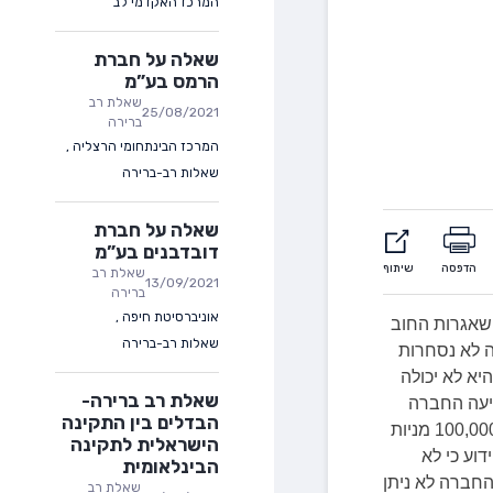
המרכז האקדמי לב
שאלה על חברת
הרמס בע”מ
שאלת רב
25/08/2021
ברירה
המרכז הבינתחומי הרצליה
,
שאלות רב-ברירה
שאלה על חברת
דובדבנים בע”מ
הדפסה
שיתוף
שאלת רב
13/09/2021
ברירה
אוניברסיטת חיפה
,
שאגרות החוב
שאלות רב-ברירה
 לא נסחרות
יא לא יכולה
שאלת רב ברירה-
חייבויותיה כלפי מחזיקי האג”ח, ביום 1.1.2016 הגיעה החברה
הבדלים בין התקינה
להסדר חוב עם מחזיקי אגרות החוב לפיו היא תנפיק למחזיקי האג”ח 100,000 מניות
הישראלית לתקינה
2,000,0 ₪ ע.נ. אג”ח. ידוע כי לא
הבינלאומית
חברה לא ניתן
שאלת רב