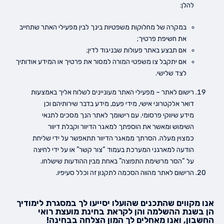
להלן:
במקרה של מחלוקות משפטיות בינך לבין מפעילי האתר שתחייב
את חשיפת פרטיך;
אם תבצע באתר פעולות שבניגוד לדין;
אם יתקבל צו משפטי המורה למסור את פרטיך או המידע אודותיך
לצד שלישי.
רישום לאתר – מפעילי האתר מעוניינים לשלוח אליך באמצעות
דואר אלקטרוני אישי, מידי פעם, מידע בדבר שירותיהם וכן
מידע שיווקי פרסומי. עם רישומך לאתר הנך מסכים לתנאי
השימוש ומאשר את הוספתך למאגר הדיוור וקבלת דיוור
כמצוין מעלה. הסרתך ממאגר הדיוור תתאפשר על ידי שליחת
הודעה למארגני המערכת בעמוד “צור קשר” או על ידי לחיצה
על “הסר מרשימת התפוצה” באחת מבין ההודעות שישלחו.
הרישום לאתר מהווה הסכמה לתקנון זה וכלל סעיפיו.
אנו מקווים שהתכנים שהועלו יסייעו לך במסגרת לימודיך
הן בשנת ההשלמה והן לקראת בחינת מועצת רואי
החשבון, ואנו מאחלים לך המון הצלחה בבחינה!