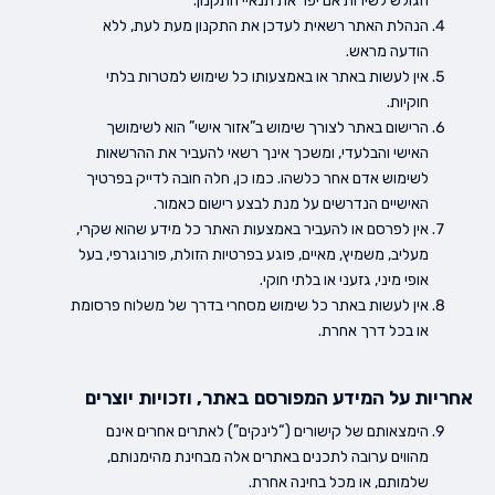
הגולש לשירות אם יפר את תנאיי התקנון.
הנהלת האתר רשאית לעדכן את התקנון מעת לעת, ללא
הודעה מראש.
אין לעשות באתר או באמצעותו כל שימוש למטרות בלתי
חוקיות.
הרישום באתר לצורך שימוש ב”אזור אישי” הוא לשימושך
האישי והבלעדי, ומשכך אינך רשאי להעביר את ההרשאות
לשימוש אדם אחר כלשהו. כמו כן, חלה חובה לדייק בפרטיך
האישיים הנדרשים על מנת לבצע רישום כאמור.
אין לפרסם או להעביר באמצעות האתר כל מידע שהוא שקרי,
מעליב, משמיץ, מאיים, פוגע בפרטיות הזולת, פורנוגרפי, בעל
אופי מיני, גזעני או בלתי חוקי.
אין לעשות באתר כל שימוש מסחרי בדרך של משלוח פרסומת
או בכל דרך אחרת.
אחריות על המידע המפורסם באתר, וזכויות יוצרים
הימצאותם של קישורים (“לינקים”) לאתרים אחרים אינם
מהווים ערובה לתכנים באתרים אלה מבחינת מהימנותם,
שלמותם, או מכל בחינה אחרת.