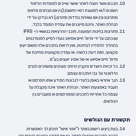
תכנים אשר הועלו לאתר ואשר שייכים למוסדות הלימוד
השונים ו/או למועצת רואי החשבון (בין אם מבחנים מלאים
ופתרונם ובין אם שאלות בודדות ופתרונן) לא נבדקו על ידי
הנהלת האתר, והינם מייצגים את עמדת המוסד בלבד.
פתרונות בחינות המועצה, ותכני ההרצאות בנושאי ה- IFRS
שנכתבו על ידי פרופ’ חיים אסיאג נועדו לסייע לסטודנטים
בתהליך הלמידה לבחינות, ואין לראות בתכנים אלה משום ייעוץ
מקצועי, חוות דעת כלשהי, או עמדה מקצועית מחייבת של
פרופ’ חיים אסיאג או של אסיג יועצים בע”מ.
כל זכויות היוצרים והקניין הרוחני מצוינים ומשויכים לגורם
הרלוונטי על גבי התכנים עצמם.
הנך אחראי באופן בלעדי לנכונות המידע אותו תפרסם או
תעביר באמצעות האתר. הנהלת האתר אינה מקבלת על
עצמה כל אחריות לתכנים המפורסמים או מועברים בין
הגולשים.
תקשורת עם הגולשים
בעת ביצוע רישום באתר ל”אזור אישי” תינתן לך האפשרות
להגיב לתכנים שהועלו לאתר, בין אם מדובר בהצגת הערות ובין